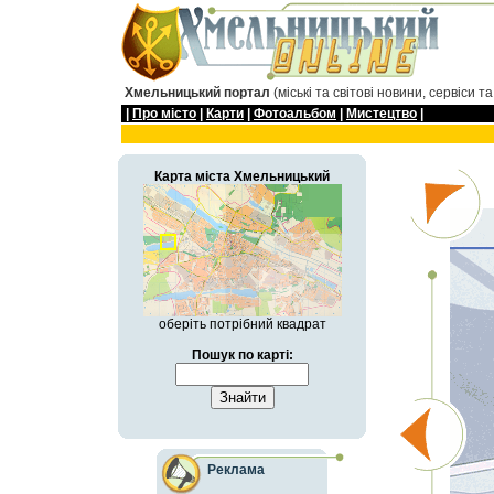
Хмельницький портал
(міські та світові новини, сервіси т
|
Про мiсто
|
Карти
|
Фотоальбом
|
Мистецтво
|
Карта мiста Хмельницький
оберіть потрібний квадрат
Пошук по карті:
Реклама