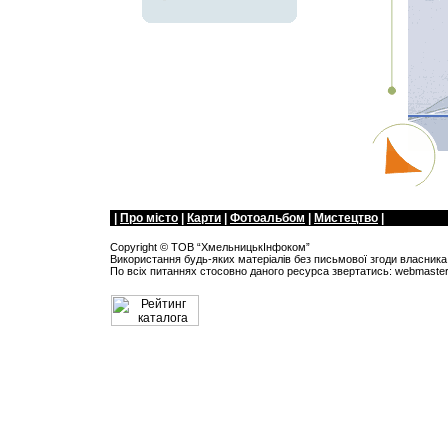
|
Про мiсто
|
Карти
|
Фотоальбом
|
Мистецтво
|
Copyright ©
ТОВ “ХмельницькIнфоком”
Використання будь-яких матеріалів без письмової згоди власника 
По всіх питанняx стосовно даного ресурса звертатись:
webmaste