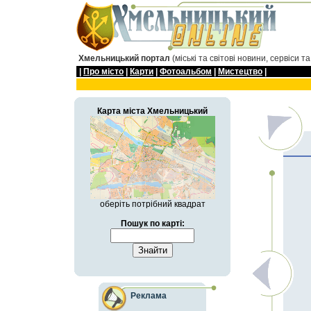
Хмельницький портал
(міські та світові новини, сервіси т
|
Про мiсто
|
Карти
|
Фотоальбом
|
Мистецтво
|
Карта мiста Хмельницький
оберіть потрібний квадрат
Пошук по карті:
Реклама