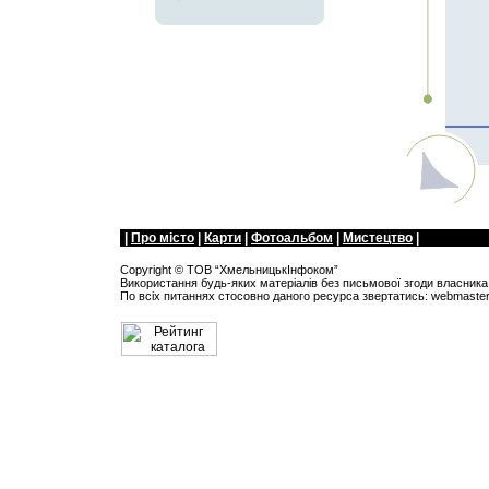
|
Про мiсто
|
Карти
|
Фотоальбом
|
Мистецтво
|
Copyright ©
ТОВ “ХмельницькIнфоком”
Використання будь-яких матеріалів без письмової згоди власника 
По всіх питанняx стосовно даного ресурса звертатись:
webmaste