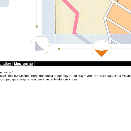
альбом
|
Мистецтво
|
Iнфоком”
алів без письмової згоди власника переслідується згідно діючого законодавства Украї
ного ресурса звертатись:
webmaster@infocom.km.ua