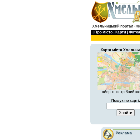
Хмельницький портал
(мі
|
Про мiсто
|
Карти
|
Фото
Карта мiста Хмельни
оберіть потрібний кв
Пошук по карті:
Реклама