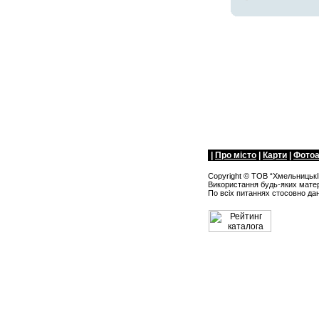
|
Про мiсто
|
Карти
|
Фото
Copyright ©
ТОВ “Хмельницьк
Використання будь-яких матері
По всіх питанняx стосовно да