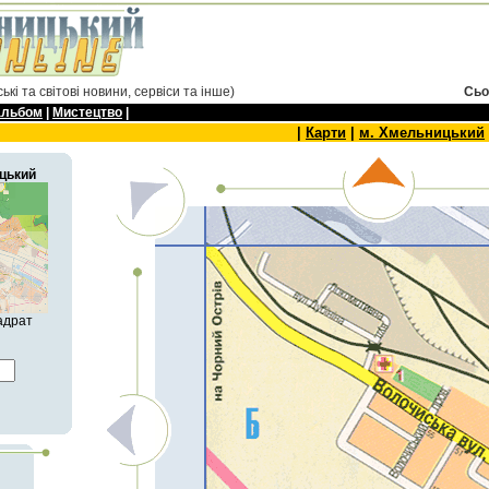
ські та світові новини, сервіси та інше)
Сьо
альбом
|
Мистецтво
|
|
Карти
|
м. Хмельницький
цький
адрат