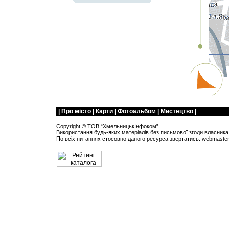
|
Про мiсто
|
Карти
|
Фотоальбом
|
Мистецтво
|
Copyright ©
ТОВ “ХмельницькIнфоком”
Використання будь-яких матеріалів без письмової згоди власника 
По всіх питанняx стосовно даного ресурса звертатись:
webmaste