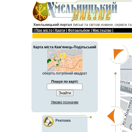
Хмельницький портал
(міські та світові новини, сервіси т
|
Про мiсто
|
Карти
|
Фотоальбом
|
Мистецтво
|
Карта мiста Кам'янець-Подільський
оберіть потрібний квадрат
Пошук по карті:
Умовні позначки
Реклама