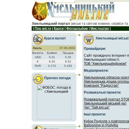
Хмельницький портал
(міські та світові новини, сервіси та
|
Про мiсто
|
Карти
|
Фотоальбом
|
Мистецтво
|
Курси валют
Хмельницькі міські
Аваль
07.06.2004
Провайдери:
Валюта
Купiвля
Продаж
Cайт провідного Інтернет-
USD
5.31
5.35
Хмельницької області.
€
6.35
6.52
ТОВ “ХмельницькІнфоком”
RUR
0.174
0.183
Медіапроекти:
Хмельницька обласна газет
Прогноз погоди
Хмельницька дошка оголо
Компанія “Радіостар”
Pозважальні проекти:
Розважальний портал STOP
Хмельницький міський чат
Чат “Talk.km.ua”
Iнші проекти:
Кубок Поділля з повітропл
Ballooning in Podyllia