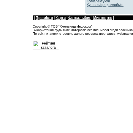
Комплектуючі
Купівля/продаж/обмін
|
Про мiсто
|
Карти
|
Фотоальбом
|
Мистецтво
|
Copyright ©
ТОВ “ХмельницькIнфоком”
Використання будь-яких матеріалів без письмової згоди власника 
По всіх питанняx стосовно даного ресурса звертатись:
webmaste