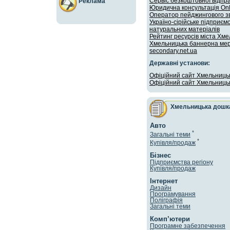
Сервіс безкоштовної відпр
Реклама
Юридична консультація Onl
Оператор пейджингового зв
Україно-сірійське підприєм
натуральних матеріалів
Рейтинг ресурсів міста Хм
Хмельницька баннерна ме
secondary.net.ua
Державні установи:
Oфіційний сайт Хмельницько
Офіційний сайт Хмельницьк
Хмельницька дошк
Авто
*
Загальні теми
*
Купівля/продaж
Бізнес
Підприємства регіону
Купівля/продаж
Інтернет
Дизайн
Програмування
Поліграфія
Загальні теми
Комп’ютери
Програмне забезпечення